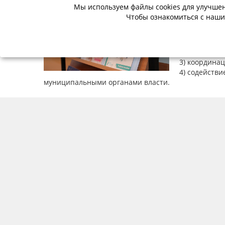
- виртуаль
Мы используем файлы cookies для улучшен
- печатные
Чтобы ознакомиться с наши
2) организаци
- образоват
- информац
- создания к
3) координаци
4) содействие
муниципальными органами власти.
Мы в соцсетях
© Финансовая грамотность населения 2013-2026г.