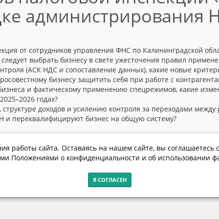
ке администрирования Н
лекция от сотрудников управления ФНС по Калининградской обл
следует выбрать бизнесу в свете ужесточения правил примене
нтроля (АСК НДС и сопоставление данных), какие новые крите
росовестному бизнесу защитить себя при работе с контрагент
 бизнеса и фактическому применению спецрежимов, какие изм
2025–2026 годах?
 структуре доходов и усилению контроля за переходами между 
Н и переквалифицируют бизнес на общую систему?
алтийским деловым клубом.
ия работы сайта. Оставаясь на нашем сайте, вы соглашаетесь с
ми Положениями о конфиденциальности и об использовании фа
Я СОГЛАСЕН