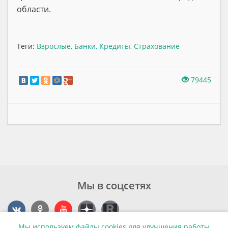
области.
Теги:
Взрослые
,
Банки
,
Кредиты
,
Страхование
79445
Мы в соцсетях
Мы используем файлы cookies для улучшения работы