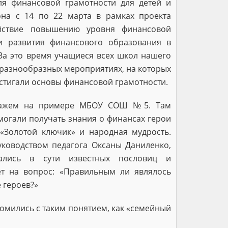
я финансовой грамотности для детей и
она с 14 по 22 марта в рамках проекта
йствие повышению уровня финансовой
и развития финансового образования в
За это время учащиеся всех школ нашего
 разнообразных мероприятиях, на которых
остигали основы финансовой грамотности.
скажем на примере МБОУ СОШ №5. Там
гали получать знания о финансах герои
 «Золотой ключик» и народная мудрость.
уководством педагога Оксаны Даниленко,
рались в сути известных пословиц и
ет на вопрос: «Правильным ли являлось
 героев?»
омились с таким понятием, как «семейный