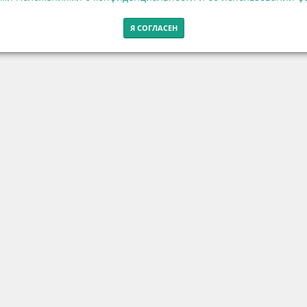
Я СОГЛАСЕН
Контакты
г. Калининград, ул. Эпроновская, 1
Часы работы: с 10:00 до 20:00
Контакты
вости
Полезные материалы
Проекты
Библиотека
Видео
П