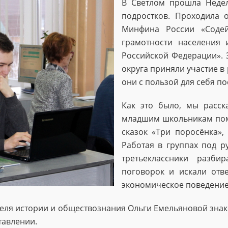
В Светлом прошла Недел
подростков. Проходила 
Минфина России «Соде
грамотности населения 
Российской Федерации». 
округа приняли участие в
они с пользой для себя п
Как это было, мы рас
младшим школьникам помо
сказок «Три поросёнка»,
Работая в группах под р
третьеклассники разби
поговорок и искали отв
экономическое поведение
теля истории и обществознания Ольги Емельяновой знак
тавлении.