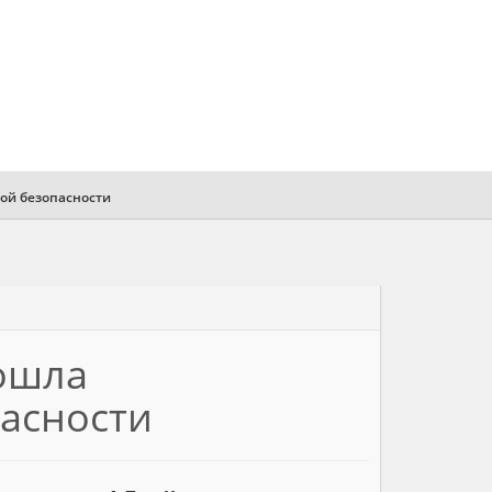
вой безопасности
рошла
пасности