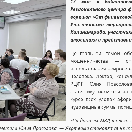
13 мая в Библиотек
Регионального центра ф
воркшоп «От финансовой
Участниками мероприя
Калининграда, участник
школьники и представит
Центральной темой обс
мошенничества — от 
использования нейросете
человека. Лектор, конс
РЦФГ Юлия Прасолова
статистику: несмотря на 
курсе всех уловок афери
чудовищные суммы похищ
«По данным МВД только н
тметила Юлия Прасолова. — Жертвами становятся не тол