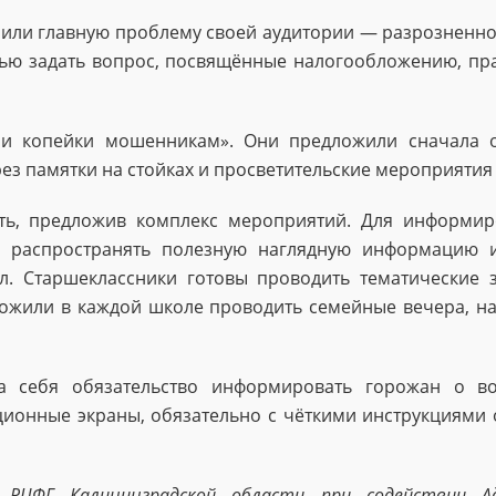
и главную проблему своей аудитории — разрозненност
ью задать вопрос, посвящённые налогообложению, пра
и копейки мошенникам». Они предложили сначала об
ез памятки на стойках и просветительские мероприятия
ть, предложив комплекс мероприятий. Для информир
 распространять полезную наглядную информацию и
. Старшеклассники готовы проводить тематические 
ожили в каждой школе проводить семейные вечера, на
а себя обязательство информировать горожан о в
онные экраны, обязательно с чёткими инструкциями о
РЦФГ Калининградской области при содействии Ад