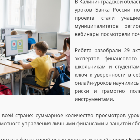
В Калининградской област
уроков Банка России по
проекта стали учащ
муниципалитетов реги
вебинары посмотрели почти
Ребята разобрали 29 ак
экспертов финансового
школьникам и студентам
ключ к уверенности в се
онлайн-уроков научились
риски и грамотно пол
инструментами.
 всей стране: суммарное количество просмотров уро
амотного управления личными финансами и защитой сб
мятся к финансовой осознанности, и онлайн-уроки Банк