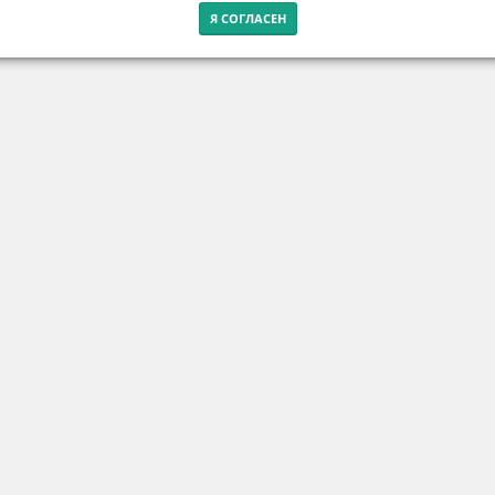
Я СОГЛАСЕН
Контакты
г. Калининград, ул. Эпроновская, 1
Часы работы: с 10:00 до 20:00
Контакты
вости
Полезные материалы
Проекты
Библиотека
Видео
П