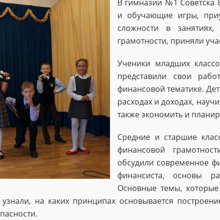
В гимназии №1 Советска 
и обучающие игры, при
сложности в занятиях
грамотности, приняли уча
Ученики младших классо
представили свои рабо
финансовой тематике. Дет
расходах и доходах, научи
также экономить и плани
Средние и старшие клас
финансовой грамотност
обсудили современное ф
финансиста, основы р
Основные темы, которые 
 узнали, на каких принципах основывается построени
опасности.