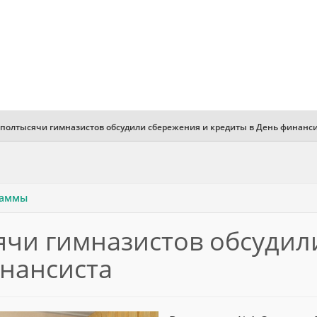
 полтысячи гимназистов обсудили сбережения и кредиты в День финанс
раммы
ячи гимназистов обсудил
инансиста