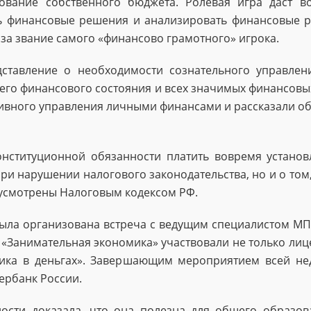
ование собственного бюджета. Ролевая игра даст в
ь финансовые решения и анализировать финансовые ри
за звание самого «финансово грамотного» игрока.
дставление о необходимости сознательного управле
его финансового состояния и всех значимых финансовы
вного управления личными финансами и рассказали об
онституционной обязанности платить вовремя устано
ри нарушении налогового законодательства, но и о том, 
дусмотрены Налоговым кодексом РФ.
ыла организована встреча с ведущим специалистом МП
Занимательная экономика» участвовали не только лицеи
мика в деньгах». Завершающим мероприятием всей нед
бербанк России.
сти доказала, что она полезна для общего образова