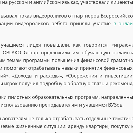
на русском и английском языках, участвовали лицеисты, 
в вызвал показ видеороликов от партнеров Всероссийск
рации видеороликов ребята приняли участие
в онлай
учащиеся лицея повышали, как говорится, «играюч
я OBLAKO Group предложили им обучающую онлайн-и
ым темам программы повышения финансовой грамотности
 и помогают отрабатывать навыки принятия финансовых
й», «Доходы и расходы», «Сбережения и инвестиции»
мы игрок получил подробную обратную связь и рекомен
овки пилотных образовательных программ, направленн
к использованию преподавателям и учащимся ВУЗов.
зователям не только отрабатывать отдельные тематичес
чевые жизненные ситуации: аренду квартиры, покупку 