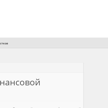
стков
инансовой