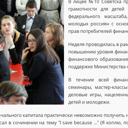
В лицее №10 Советска п
грамотности для детей
федерального масштаба
молодых россиян с осно
прав потребителей финанс
Неделя проводилась в ра
повышению уровня финанс
финансового образования
поддержке Министерства 
В течение всей финан
семинары, мастер-классы
деловые игры, нацеленн
детей и молодежи.
начального капитала практически невозможно получить
л в сочинении на тему "I save because ..." (Я коплю, по