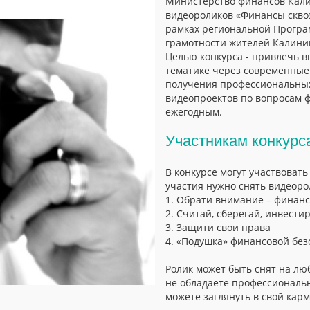
Министерство финансов Кали
видеороликов «Финансы сквоз
рамках региональной Прогр
грамотности жителей Калини
Целью конкурса - привлечь 
тематике через современные
получения профессиональных
видеопроектов по вопросам ф
ежегодным.
Участникам конкур
В конкурсе могут участвовать
участия нужно снять видеоро
1. Обрати внимание – финанс
2. Считай, сберегай, инвести
3. Защити свои права
4. «Подушка» финансовой без
Ролик может быть снят на лю
не обладаете профессиональ
можете заглянуть в свой кар