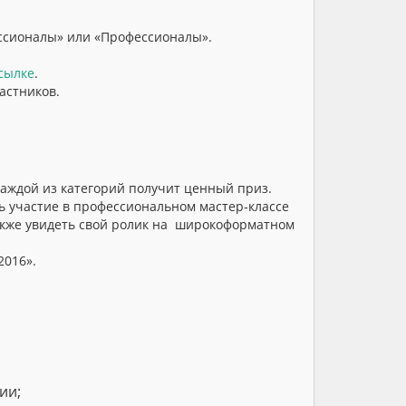
ессионалы» или «Профессионалы».
сылке
.
астников.
каждой из категорий получит ценный приз.
ь участие в профессиональном мастер-классе
также увидеть свой ролик на широкоформатном
2016».
ии;