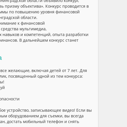
нинградской области объявило конкурс
ь призму объектива». Конкурс проводится в
аммы по повышению уровня финансовой
нградской области.
внимание к финансовой
 средства мультимедиа,
 навыков и компетенций, опыта разработки
инансов. В дальнейшем конкурс станет
са
 все желающие, включая детей от 7 лет. Для
лик, посвященный одной из тем конкурса:
ы!
руй
опасности
бое устройство, записывающее видео! Если вы
ным оборудованием для съемки, вы всегда
ман, достать мобильный телефон и снять