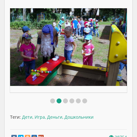
Теги:
Дети
,
Игра
,
Деньги
,
Дошкольники