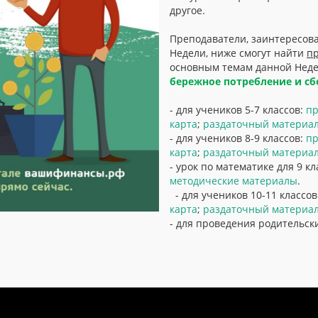
другое.
Преподаватели, заинтересов
Недели, ниже смогут найти
п
основным темам данной Нед
бережное потребление и сб
- для учеников 5-7 классов:
пр
карта
;
раздаточный материа
- для учеников 8-9 классов:
пр
карта
;
раздаточный материа
- урок по математике для 9 к
методические материалы
.
- для учеников 10-11 классов
карта
;
раздаточный материа
- для проведения родительск