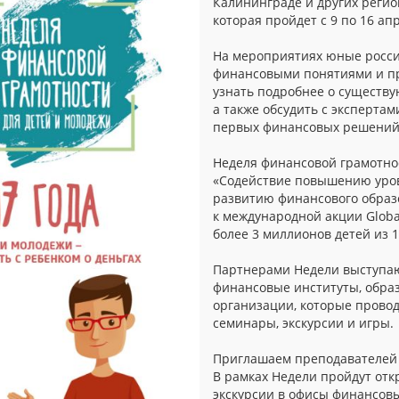
Калининграде и других регио
которая пройдет с 9 по 16 апр
На мероприятиях юные росси
финансовыми понятиями и п
узнать подробнее о существу
а также обсудить с экспертам
первых финансовых решений
Неделя финансовой грамотно
«Содействие повышению уров
развитию финансового образ
к международной акции Globa
более 3 миллионов детей из 1
Партнерами Недели выступаю
финансовые институты, обра
организации, которые провод
семинары, экскурсии и игры.
Приглашаем преподавателей 
В рамках Недели пройдут отк
экскурсии в офисы финансовы