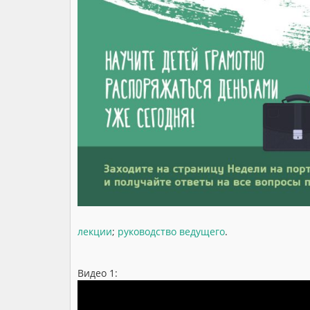
лекции
;
руководство ведущего
.
Видео 1: