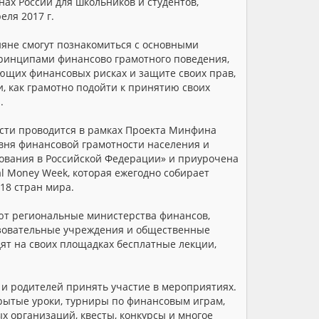
нах России для школьников и студентов,
еля 2017 г.
яне смогут познакомиться с основными
ринципами финансово грамотного поведения,
ющих финансовых рисках и защите своих прав,
и, как грамотно подойти к принятию своих
.
сти проводится в рамках Проекта Минфина
ня финансовой грамотности населения и
ования в Российской Федерации» и приурочена
l Money Week, которая ежегодно собирает
18 стран мира.
т региональные министерства финансов,
зовательные учреждения и общественные
ят на своих площадках бесплатные лекции,
и родителей принять участие в мероприятиях.
рытые уроки, турниры по финансовым играм,
х организаций, квесты, конкурсы и многое