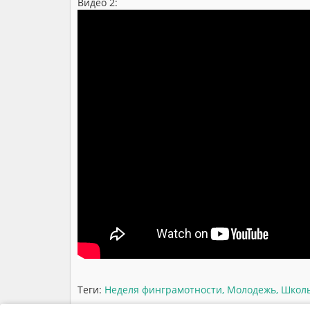
Видео 2:
Теги:
Неделя финграмотности
,
Молодежь
,
Школ