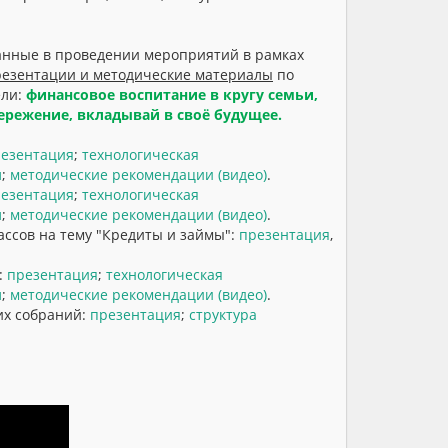
анные в проведении мероприятий в рамках
резентации и методические материалы
по
ели:
финансовое воспитание в кругу семьи,
ережение, вкладывай в своё будущее.
езентация
;
технологическая
л
;
методические рекомендации (видео)
.
езентация
;
технологическая
л
;
методические рекомендации (видео)
.
лассов на тему "Кредиты и займы":
презентация
,
:
презентация
;
технологическая
л
;
методические рекомендации (видео)
.
их собраний:
презентация
;
структура