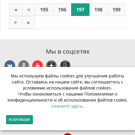
«
<
195
196
197
198
199
>
»
Мы в соцсетях
Мы используем файлы cookies для улучшения работы
Контакты
сайта. Оставаясь на нашем сайте, вы соглашаетесь с
условиями использования файлов cookies.
г. Калининград, ул. Эпроновская, 1
Чтобы ознакомиться с нашими Положениями о
конфиденциальности и об использовании файлов cookie,
Часы работы: с 10:00 до 20:00
нажмите здесь
.
Контакты
Я СОГЛАСЕН
© Финансовая грамотность населения 2013-2026г.