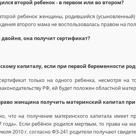
дился второй ребенок - в первом или во втором?
второй ребенок женщины, родившийся (усыновленный) по
ждения второго мама не воспользовалась правом на пол
 двойня, она получит сертификат?
скому капиталу, если при первой беременности род
ертификат только на одного ребенка, несмотря на т
аконодательству РФ, ей будет положен областной матер
 право женщи­на получить материнский ка­питал пр
сано, что на получение материнского капитала имеет 
7 года». Если ребёнок родился мертвым, то права на м
июля 2010 г. согласно ФЗ-241 родители получают свиде­