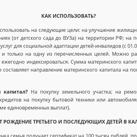
КАК ИСПОЛЬЗОВАТЬ?
спользовать на следующие цели: на улучшение жилищн
ниях (от детского сада до ВУЗа) на территории РФ; на
слуг для соци­альной адаптации детей-инвалидов (с 01.
м и только на одну из перечисленных целей. Можно ра
 ежегодно индексироваться. Сумма материнского капи
е составляет направление материнского капитала на п
 капитал?
На покупку земельного участка; на ремо
редитов на покупку бы­товой техники или автомобиля
оме единовременных выплат).
Т РОЖДЕНИЕ ТРЕТЬЕГО И ПОСЛЕДУЮЩИХ ДЕТЕЙ В К
нка семья получает сертификат на 100 тысяч рублей, п