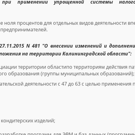
й при применении упрощенной системы нало
ре ноля процентов для отдельных видов деятельности в
 предпринимателей.
27.11.2015 N 481 "О внесении изменений и дополнен
ложения на территории Калининградской области":
иации территории областипо территориям действия пат
ого образования (группы муниципальных образований);
ельской деятельности с 47 до 63 с целью применения 
кондитерских изделий;
о разработке программ для ЭВМ и баз данных (програм