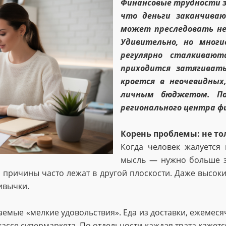
Финансовые трудности 
что деньги заканчиваю
может преследовать не
Удивительно, но мног
регулярно сталкиваю
приходится затягиват
кроется в неочевидных
личным бюджетом. По
регионального центра ф
Корень проблемы: не то
Когда человек жалуется 
мысль — нужно больше за
 причины часто лежат в другой плоскости. Даже высоки
ивычки.
аемые «мелкие удовольствия». Еда из доставки, ежемес
кассе супермаркета. По отдельности каждая трата кажетс