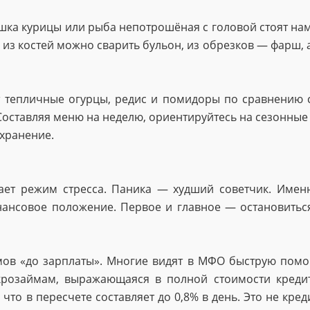
шка курицы или рыба непотрошёная с головой стоят нам
 из костей можно сварить бульон, из обрезков — фарш, а
т тепличные огурцы, редис и помидоры по сравнению 
Составляя меню на неделю, ориентируйтесь на сезонные 
 хранение.
чает режим стресса. Паника — худший советчик. Име
нансовое положение. Первое и главное — остановитьс
ов «до зарплаты». Многие видят в МФО быструю помощь
икрозаймам, выражающаяся в полной стоимости кредит
 что в пересчете составляет до 0,8% в день. Это не кре