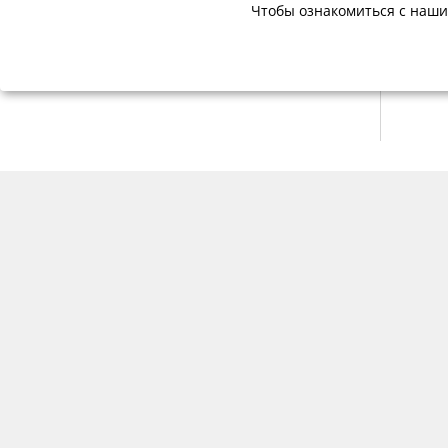
Чтобы ознакомиться с наши
Мы в соцсетях
© Финансовая грамотность населения 2013-2026г.
О нас
Но