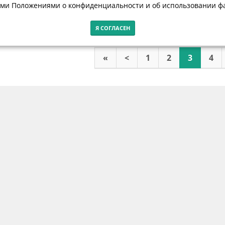
ми Положениями о конфиденциальности и об использовании фа
Я СОГЛАСЕН
«
<
1
2
3
4
Контакты
г. Калининград, ул. Эпроновская, 1
Часы работы: с 10:00 до 20:00
Контакты
вости
Полезные материалы
Проекты
Библиотека
Видео
П