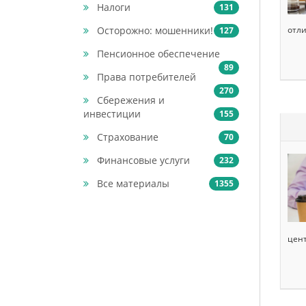
Налоги
131
Осторожно: мошенники!
отли
127
Пенсионное обеспечение
89
Права потребителей
270
Сбережения и
инвестиции
155
Страхование
70
Финансовые услуги
232
Все материалы
1355
цент