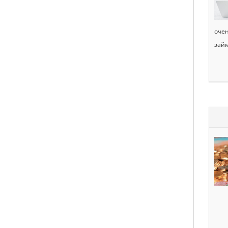
очен
займ