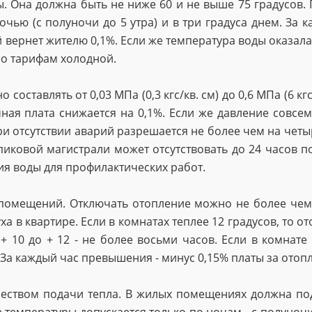
ы. Она должна быть не ниже 60 и не выше 75 градусов
чью (с полуночи до 5 утра) и в три градуса днем. За к
вернет жителю 0,1%. Если же температура воды оказалас
по тарифам холодной.
ставлять от 0,03 МПа (0,3 кгс/кв. см) до 0,6 МПа (6 кгс/
ая плата снижается на 0,1%. Если же давление совсем 
при отсутствии аварий разрешается не более чем на чет
пиковой магистрали может отсутствовать до 24 часов п
я воды для профилактических работ.
омещений. Отключать отопление можно не более чем н
а в квартире. Если в комнатах теплее 12 градусов, то 
+ 10 до + 12 - не более восьми часов. Если в комнате
 За каждый час превышения - минус 0,15% платы за отоп
еством подачи тепла. В жилых помещениях должна под