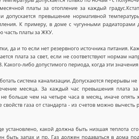
 температуры допускается только по ночам - с полуночи д
 месячной платы за отопление за каждый градус.Кста
 допускается превышение нормативной температуры 
пления. К примеру, в доме с чугунными радиаторами 
ю часть платы за ЖКУ.
ки, да и то если нет резервного источника питания. Каж
ается плата за свет, если не соответствуют нормам нап
 Какого-либо допустимого периода, когда эти значения 
ботать система канализации. Допускаются перерывы не 
чение месяца. За каждый час превышения плата за 
е больше чем на четыре часа в месяц, иначе опять ж
свойств газа от стандарта - из счетов можно вычесть р
де установлено, какой должна быть низшая теплота сг
н быть запах и пр. Газ должен подаваться в дома под