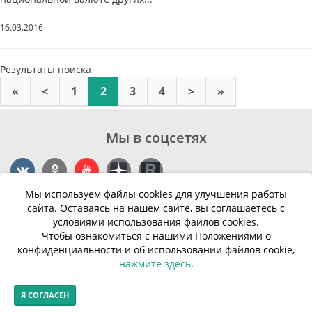
16.03.2016
Результаты поиска
«
<
1
2
3
4
>
»
Мы в соцсетях
Мы используем файлы cookies для улучшения работы
Контакты
сайта. Оставаясь на нашем сайте, вы соглашаетесь с
условиями использования файлов cookies.
г. Калининград, ул. Эпроновская, 1
Чтобы ознакомиться с нашими Положениями о
конфиденциальности и об использовании файлов cookie,
Часы работы: с 10:00 до 20:00
нажмите здесь
.
Контакты
Я СОГЛАСЕН
© Финансовая грамотность населения 2013-2026г.