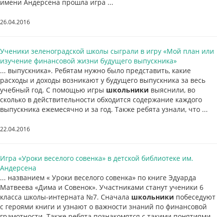
имени Андерсена прошла игра ...
26.04.2016
Ученики зеленоградской школы сыграли в игру «Мой план или
изучение финансовой жизни будущего выпускника»
... выпускника». Ребятам нужно было представить, какие
расходы и доходы возникают у будущего выпускника за весь
учебный год. С помощью игры
школьники
выяснили, во
сколько в действительности обходится содержание каждого
выпускника ежемесячно и за год. Также ребята узнали, что ...
22.04.2016
Игра «Уроки веселого совенка» в детской библиотеке им.
Андерсена
... названием « Уроки веселого совенка» по книге Эдуарда
Матвеева «Дима и Совенок». Участниками станут ученики 6
класса школы-интерната №7. Сначала
школьники
побеседуют
с героями книги и узнают о важности знаний по финансовой
грамотности. Также ребята познакомятся с такими понятиями