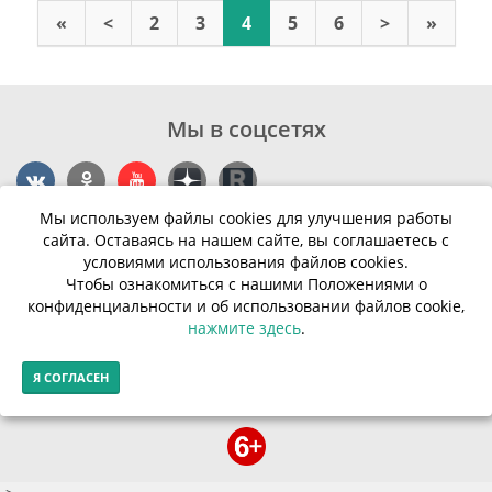
«
<
2
3
4
5
6
>
»
Мы в соцсетях
Мы используем файлы cookies для улучшения работы
Контакты
сайта. Оставаясь на нашем сайте, вы соглашаетесь с
условиями использования файлов cookies.
г. Калининград, ул. Эпроновская, 1
Чтобы ознакомиться с нашими Положениями о
конфиденциальности и об использовании файлов cookie,
Часы работы: с 10:00 до 20:00
нажмите здесь
.
Контакты
Я СОГЛАСЕН
© Финансовая грамотность населения 2013-2026г.