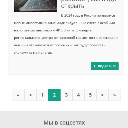
открыть
В 2024 году в России появились
новые инвестиционные индивидуальные счета с особыми
налоговыми льготами – ИИС 3 типа. Эксперты
регионального центра финансовой грамотности рассказали,
чем они отличаются от прежних и как будут помогать
экономить на налогах.
ПОДРОБНЕЕ
«
<
1
2
3
4
5
>
»
Мы в соцсетях