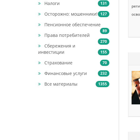
Налоги
131
реги
Осторожно: мошенники!
127
осво
Пенсионное обеспечение
89
Права потребителей
270
Сбережения и
инвестиции
155
Страхование
70
Финансовые услуги
232
Все материалы
1355