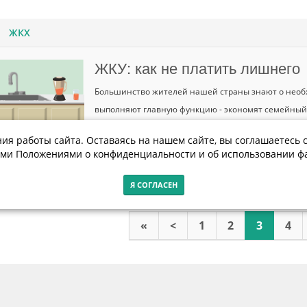
ЖКХ
ЖКУ: как не платить лишнего
Большинство жителей нашей страны знают о необх
выполняют главную функцию - экономят семейный 
собственникам жилых помещений важно знать и н
ия работы сайта. Оставаясь на нашем сайте, вы соглашаетесь с
ми Положениями о конфиденциальности и об использовании фа
Я СОГЛАСЕН
«
<
1
2
3
4
Контакты