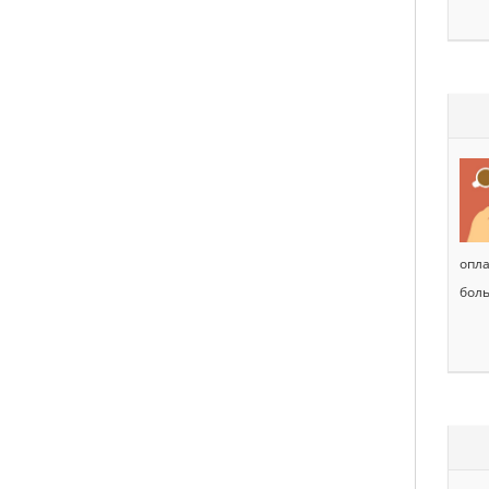
опла
боль